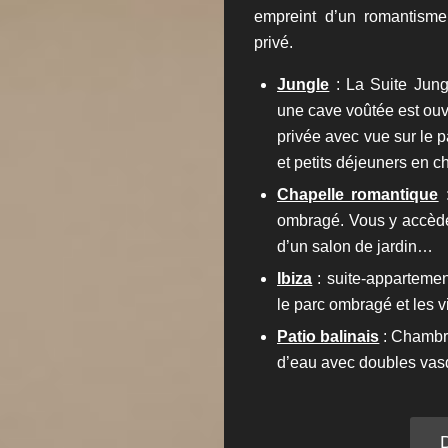
empreint d’un romantisme
privé.
Jungle
: La Suite Jung
une cave voûtée est ouv
privée avec vue sur le p
et petits déjeuners en 
Chapelle romantique
:
ombragé. Vous y accède
d’un salon de jardin…
Ibiza
: suite-apparteme
le parc ombragé et les vi
Patio balinais
: Chambre
d’eau avec doubles vasq