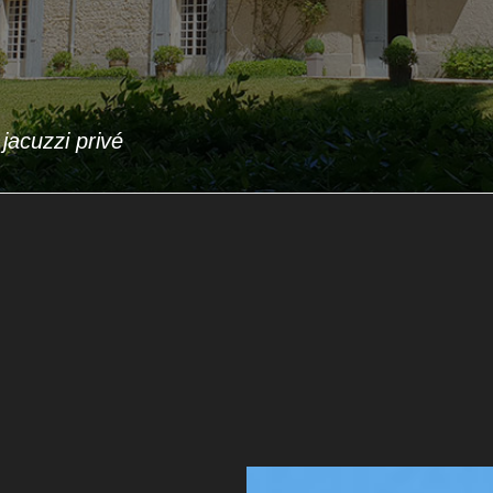
eau
acuzzi privé