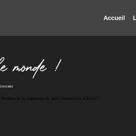
Accueil
L
e monde !
 Gonzalez
 Modifiez-le ou supprimez-le, puis commencez à écrire !