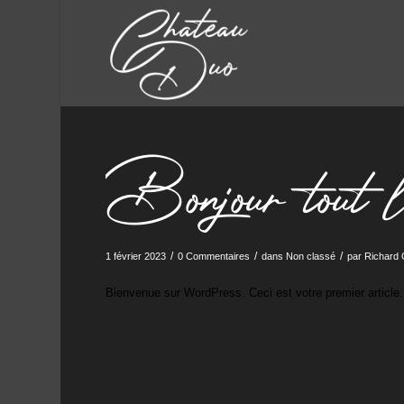
Bonjour tout l
/
/
/
1 février 2023
0 Commentaires
dans
Non classé
par
Richard
Bienvenue sur WordPress. Ceci est votre premier article.