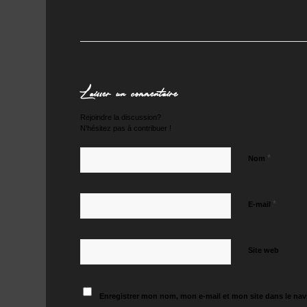
Laisser un commentaire
Rejoindre la discussion?
N’hésitez pas à contribuer !
*
Nom
*
E-mail
Site web
Enregistrer mon nom, mon e-mail et mon site dans le na